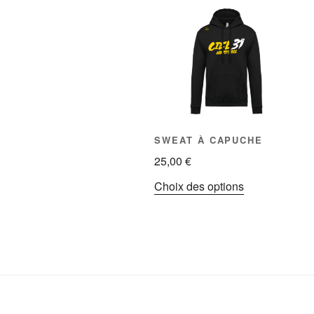
SWEAT À CAPUCHE
25,00
€
Ce
Choix des options
produit
a
plusieurs
variations.
Les
options
peuvent