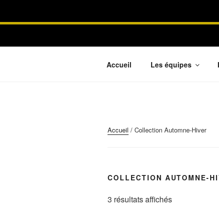
Aller
au
CIEL31 HA
contenu
principal
Accueil
Les équipes
Accueil
/ Collection Automne-Hiver
COLLECTION AUTOMNE-H
3 résultats affichés