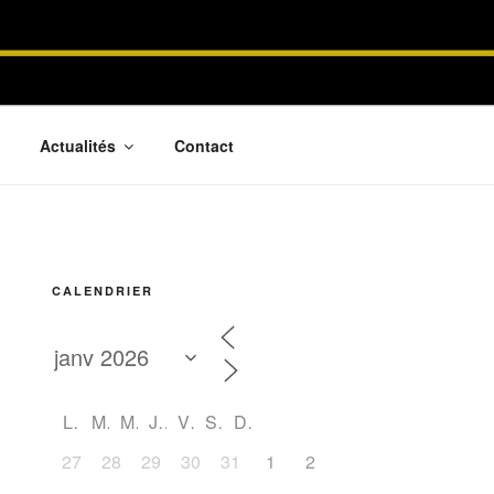
Actualités
Contact
CALENDRIER
L
M
M
J
V
S
D
27
28
29
30
31
1
2