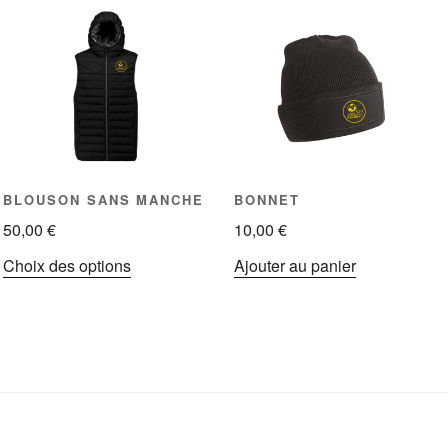
BLOUSON SANS MANCHE
BONNET
50,00
€
10,00
€
Ce
Choix des options
Ajouter au panier
produit
a
plusieurs
variations.
Les
options
peuvent