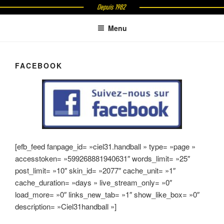
Aller
CIEL31 HANDBALL
au
Menu
contenu
principal
FACEBOOK
[efb_feed fanpage_id= »ciel31.handball » type= »page »
accesstoken= »599268881940631″ words_limit= »25″
post_limit= »10″ skin_id= »2077″ cache_unit= »1″
cache_duration= »days » live_stream_only= »0″
load_more= »0″ links_new_tab= »1″ show_like_box= »0″
description= »Ciel31handball »]